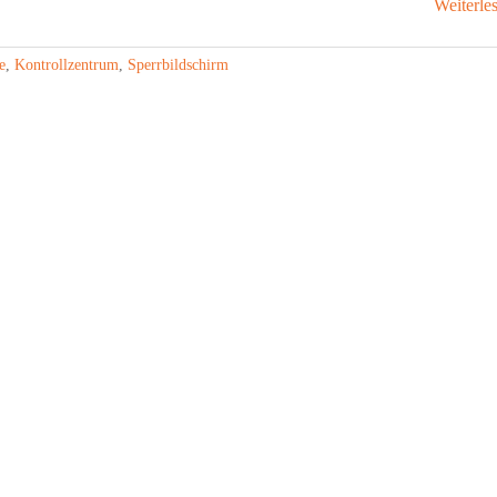
Weiterle
e
,
Kontrollzentrum
,
Sperrbildschirm