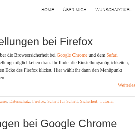
HOME
ÜBER MICH
WUNSCHARTIKEL
llungen bei Firefox
über die Browsersicherheit bei
Google Chrome
und dem
Safari
tellungsmöglichkeiten dran. Ihr findet die Einstellungsmöglichkeiten,
nken Ecke des Firefox klickst. Hier wählt ihr dann den Menüpunkt
en.
Weiterle
wser
,
Datenschutz
,
Firefox
,
Schritt für Schritt
,
Sicherheit
,
Tutorial
ungen bei Google Chrome