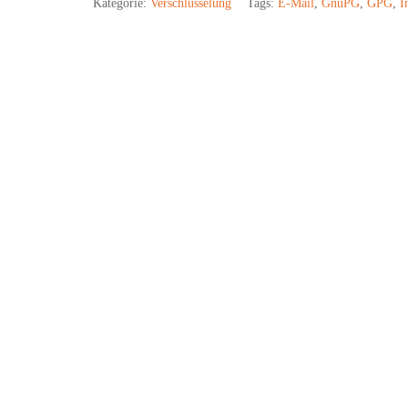
Kategorie:
Verschlüsselung
Tags:
E-Mail
,
GnuPG
,
GPG
,
I