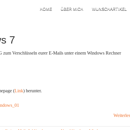
HOME
ÜBER MICH
WUNSCHARTIKEL
s 7
uPG zum Verschlüsseln eurer E-Mails unter einem Windows Rechner
mepage (
Link
) herunter.
Weiterle