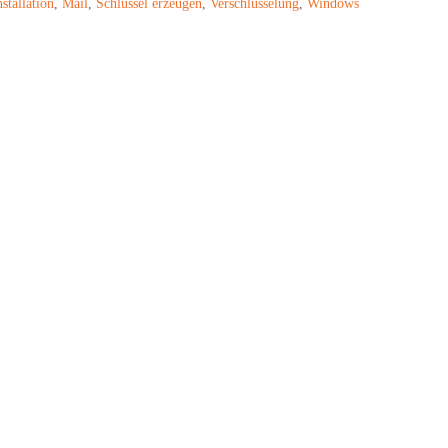
nstallation
,
Mail
,
Schlüssel erzeugen
,
Verschlüsselung
,
Windows