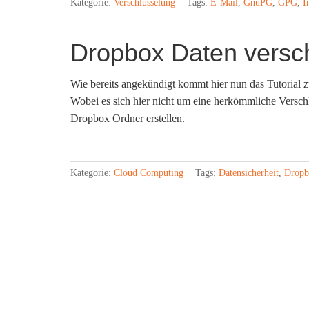
Kategorie:
Verschlüsselung
Tags:
E-Mail
,
GnuPG
,
GPG
,
I
Dropbox Daten versch
Wie bereits angekündigt kommt hier nun das Tutorial
Wobei es sich hier nicht um eine herkömmliche Verschl
Dropbox Ordner erstellen.
Kategorie:
Cloud Computing
Tags:
Datensicherheit
,
Dropb