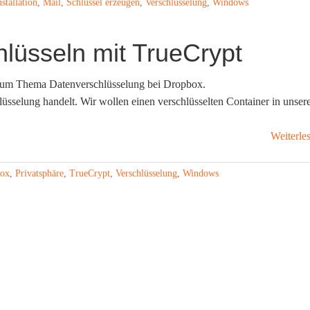
nstallation
,
Mail
,
Schlüssel erzeugen
,
Verschlüsselung
,
Windows
lüsseln mit TrueCrypt
 zum Thema Datenverschlüsselung bei Dropbox.
üsselung handelt. Wir wollen einen verschlüsselten Container in unse
Weiterle
ox
,
Privatsphäre
,
TrueCrypt
,
Verschlüsselung
,
Windows